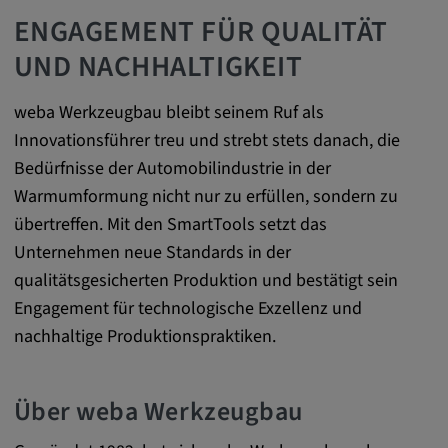
zuzuordnen.
ENGAGEMENT FÜR QUALITÄT
Cookie Laufzeit:
UND NACHHALTIGKEIT
1 Jahr
weba Werkzeugbau bleibt seinem Ruf als
Innovationsführer treu und strebt stets danach, die
Vimeo
Bedürfnisse der Automobilindustrie in der
Warmumformung nicht nur zu erfüllen, sondern zu
Matterport
übertreffen. Mit den SmartTools setzt das
Name:
Unternehmen neue Standards in der
_mkto_trk, singular_device_id, _vis_opt_s,
qualitätsgesicherten Produktion und bestätigt sein
_gcl_au, FPAU, _rdt_uuid, _zitok,
Engagement für technologische Exzellenz und
_vis_opt_exp_124_combi,
nachhaltige Produktionspraktiken.
_vis_opt_exp_140_combi, _vwo_ds,
_uetvid, ajs_anonymous_id, _vwo_uuid,
_vwo_uuid_v2, _ga, _ga_W66Y5HELXX,
Über weba Werkzeugbau
_cfuvid, __q_state_oerwbSnkKEjaiD3g,
apple_analytics, _clck, cookie_consent_v3