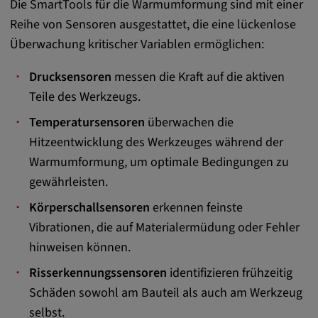
Die SmartTools für die Warmumformung sind mit einer
DV, SOCS, NID, AEC, CONSENT, OGPC
Reihe von Sensoren ausgestattet, die eine lückenlose
Anbieter:
Überwachung kritischer Variablen ermöglichen:
google.com
Drucksensoren
messen die Kraft auf die aktiven
Zweck:
Teile des Werkzeugs.
Mit diesen Cookie werden die Präferenzen
und sonstige Informationen des Nutzers
Temperatursensoren
überwachen die
Hitzeentwicklung des Werkzeuges während der
Cookie Laufzeit:
Warmumformung, um optimale Bedingungen zu
3 Tage
gewährleisten.
Körperschallsensoren
erkennen feinste
Youtube
Vibrationen, die auf Materialermüdung oder Fehler
Name:
hinweisen können.
VISITOR_INFO1_LIVE, YSC, CONSENT,
Risserkennungssensoren
identifizieren frühzeitig
yt.innertube::nextId, yt.innertube::requests,
Schäden sowohl am Bauteil als auch am Werkzeug
yt-remote-cast-installed, yt-remote-
connected-devices, yt-remote-device-id, yt-
selbst.