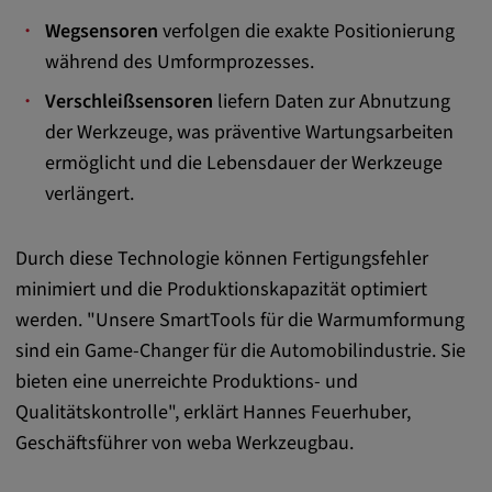
remote-fast-check-period, yt-remote-session-
Wegsensoren
verfolgen die exakte Positionierung
app, yt-remote-session-name, IDE,
während des Umformprozesses.
LOGIN_INFO, PREF, LOGIN_INFO, PREF,
SEARCH_SAMESITE, OGPC, OTZ, NID,
Verschleißsensoren
liefern Daten zur Abnutzung
1P_JAR, DSID, APISID, HSID, SSID, SID,
der Werkzeuge, was präventive Wartungsarbeiten
SAPISID, SIDCC, yt-player-headers-
ermöglicht und die Lebensdauer der Werkzeuge
readable,
ytidb::LAST_RESULT_ENTRY_KEY, yt-
verlängert.
player-lv, yt-player-bandaid-host, yt-player-
bandwidth
Durch diese Technologie können Fertigungsfehler
Anbieter:
minimiert und die Produktionskapazität optimiert
youtube.com, google.com, doubleclick.net
werden. "Unsere SmartTools für die Warmumformung
sind ein Game-Changer für die Automobilindustrie. Sie
Zweck:
bieten eine unerreichte Produktions- und
VISITOR_INFO1_LIVE wird genutzt, um
Probleme mit dem Dienst zu erkennen und
Qualitätskontrolle", erklärt Hannes Feuerhuber,
zu beheben. YSC wird von YouTube
Geschäftsführer von weba Werkzeugbau.
verwendet, um Nutzereingaben zu speichern
und sie den Aktionen eines Nutzers