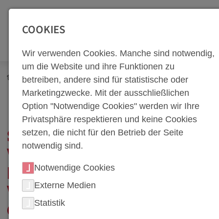
SEITENBEREICHE:
Zur Top Navigation springen [Alt+1]
Zur Hauptnavigation sp
COOKIES
Wir verwenden Cookies. Manche sind notwendig,
um die Website und ihre Funktionen zu
Newsroom
Neuigkeiten
betreiben, andere sind für statistische oder
Smarte Warmumformung – Intelligente Werkzeuge für Top-
Marketingzwecke. Mit der ausschließlichen
Qualität und stabile Prozesse
Option "Notwendige Cookies" werden wir Ihre
Privatsphäre respektieren und keine Cookies
setzen, die nicht für den Betrieb der Seite
SMARTE
notwendig sind.
WARMUMFORMUNG –
Notwendige Cookies
INTELLIGENTE
Externe Medien
WERKZEUGE FÜR TOP-
Statistik
QUALITÄT UND STABILE