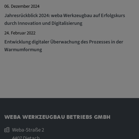
Google LLC
06. Dezember 2024
Zweck:
Jahresrückblick 2024: weba Werkzeugbau auf Erfolgskurs
Diese Cookies werden genutzt, um das
durch Innovation und Digitalisierung
Verhalten der Besucher auf der Website
24. Februar 2022
festzuhalten.
Entwicklung digitaler Überwachung des Prozesses in der
Cookie Laufzeit:
Warmumformung
13 Monate, 30 Minuten
WEBA WERKZEUGBAU BETRIEBS GMBH
Weba-Straße 2
4407 Dietach