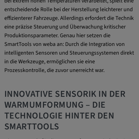
bei extrem hohen Temperaturen verarbeitet, spielt eine
Name:
entscheidende Rolle bei der Herstellung leichterer und
cookie_consent
effizienterer Fahrzeuge. Allerdings erfordert die Technik
Zweck:
eine präzise Steuerung und Überwachung kritischer
Dieses Cookie speichert die
Produktionsparameter. Genau hier setzen die
benutzerspezifischen Cookie-Einstellungen
SmartTools von weba an: Durch die Integration von
Cookie Laufzeit:
intelligenten Sensoren und Steuerungssystemen direkt
1 Jahr
in die Werkzeuge, ermöglichen sie eine
Prozesskontrolle, die zuvor unerreicht war.
Externe Medien
INNOVATIVE SENSORIK IN DER
Notwendig, um Inhalte von externen Medien-
WARMUMFORMUNG – DIE
Plattformen anzuzeigen.
TECHNOLOGIE HINTER DEN
Google Maps
SMARTTOOLS
Name: