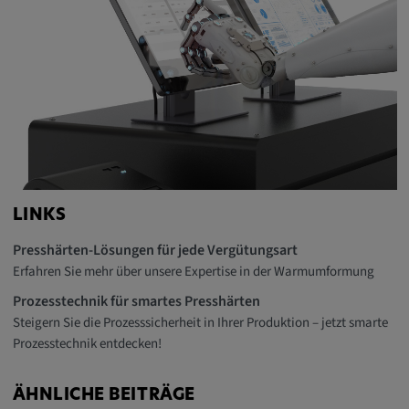
Alle Cookies der Kategorie "Externe
Medien"
Statistik
Statistik Cookies sammeln anonyme
Informationen über das Nutzerverhalten.
Diese Informationen helfen uns, das
LINKS
Verhalten unserer Nutzer auf unserer
Webseite besser zu verstehen.
Presshärten-Lösungen für jede Vergütungsart
Erfahren Sie mehr über unsere Expertise in der Warmumformung
_pk_id.*, _pk_ses.*
Prozesstechnik für smartes Presshärten
Steigern Sie die Prozesssicherheit in Ihrer Produktion – jetzt smarte
Name:
Prozesstechnik entdecken!
_pk_id.*, _pk_ses.*
Anbieter:
ÄHNLICHE BEITRÄGE