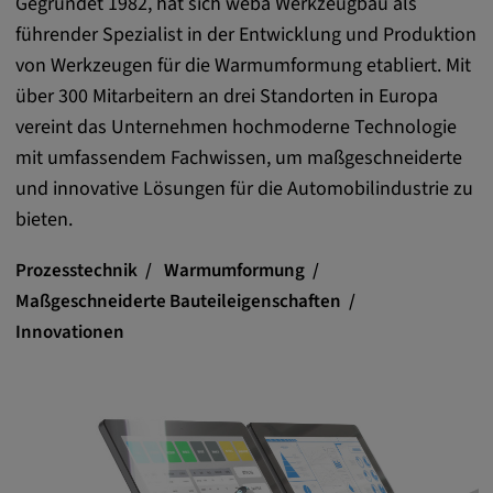
Gegründet 1982, hat sich weba Werkzeugbau als
Anbieter:
führender Spezialist in der Entwicklung und Produktion
matterport.com
von Werkzeugen für die Warmumformung etabliert. Mit
über 300 Mitarbeitern an drei Standorten in Europa
Zweck:
vereint das Unternehmen hochmoderne Technologie
Diese Cookies werden von einem
eingebetteten Drittanbieter-Tool gesetzt und
mit umfassendem Fachwissen, um maßgeschneiderte
dienen der Analyse von
und innovative Lösungen für die Automobilindustrie zu
Benutzerinteraktionen, der Verfolgung des
bieten.
Verhaltens auf verschiedenen Websites
und/oder der Bereitstellung personalisierter
Prozesstechnik
Warmumformung
Werbung.
Maßgeschneiderte Bauteileigenschaften
Innovationen
Alle externe Medien
Name:
Externe Medien
Zweck: