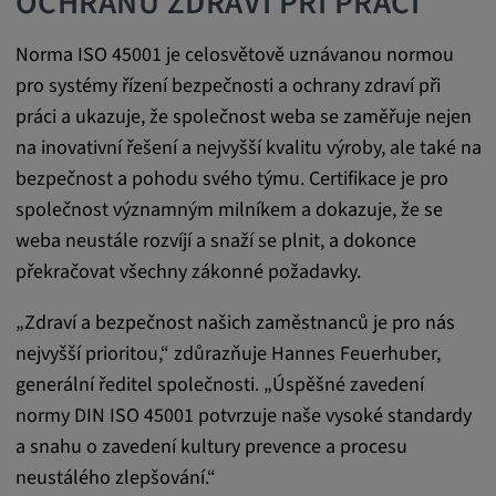
OCHRANU ZDRAVÍ PŘI PRÁCI
Trvání cookies:
Norma ISO 45001 je celosvětově uznávanou normou
1 rok
pro systémy řízení bezpečnosti a ochrany zdraví při
práci a ukazuje, že společnost weba se zaměřuje nejen
na inovativní řešení a nejvyšší kvalitu výroby, ale také na
Externí média
bezpečnost a pohodu svého týmu. Certifikace je pro
Nutné pro zobrazení obsahu z externích
společnost významným milníkem a dokazuje, že se
mediálních platforem.
weba neustále rozvíjí a snaží se plnit, a dokonce
překračovat všechny zákonné požadavky.
Google Maps
„Zdraví a bezpečnost našich zaměstnanců je pro nás
Název:
nejvyšší prioritou,“ zdůrazňuje Hannes Feuerhuber,
DV, SOCS, NID, AEC, CONSENT, OGPC
generální ředitel společnosti. „Úspěšné zavedení
Poskytovatel:
normy DIN ISO 45001 potvrzuje naše vysoké standardy
google.com
a snahu o zavedení kultury prevence a procesu
neustálého zlepšování.“
Účel: