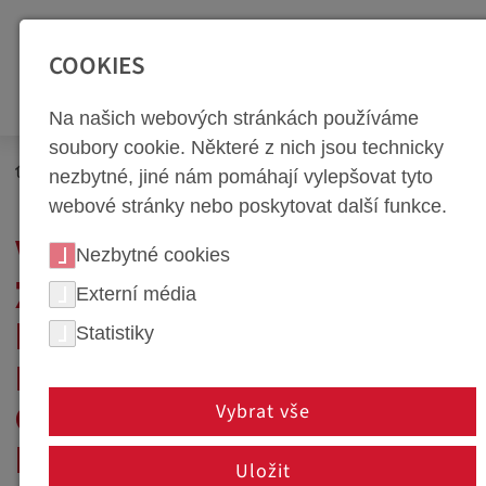
SEITENBEREICHE:
Zur Top Navigation springen [Alt+1]
Zur Hauptnavigation sp
COOKIES
Na našich webových stránkách používáme
soubory cookie. Některé z nich jsou technicky
Newsroom
Novinky
nezbytné, jiné nám pomáhají vylepšovat tyto
webové stránky nebo poskytovat další funkce.
WEBA WERKZEUGBAU
Nezbytné cookies
ZÍSKALA CERTIFIKÁT
Externí média
Statistiky
DIN ISO 45001 PRO
ŘÍZENÍ BEZPEČNOSTI A
Vybrat vše
OCHRANY ZDRAVÍ PŘI
PRÁCI
Uložit