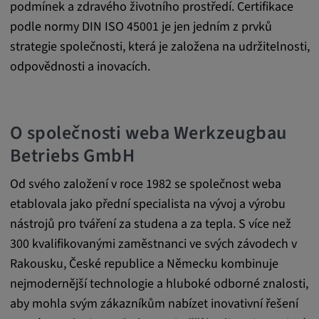
podmínek a zdravého životního prostředí. Certifikace
readable,
ytidb::LAST_RESULT_ENTRY_KEY, yt-
podle normy DIN ISO 45001 je jen jedním z prvků
player-lv, yt-player-bandaid-host, yt-player-
strategie společnosti, která je založena na udržitelnosti,
bandwidth
odpovědnosti a inovacích.
Poskytovatel:
youtube.com, google.com, doubleclick.net
O společnosti weba Werkzeugbau
Účel:
Betriebs GmbH
VISITOR_INFO1_LIVE slouží k rozpoznání
a řešení problémů se službou. YSC používá
Od svého založení v roce 1982 se společnost weba
služba YouTube k ukládání uživatelských
vstupů a jejich přiřazování k akcím uživatele.
etablovala jako přední specialista na vývoj a výrobu
nástrojů pro tváření za studena a za tepla. S více než
Trvání cookies:
300 kvalifikovanými zaměstnanci ve svých závodech v
1 rok
Rakousku, České republice a Německu kombinuje
nejmodernější technologie a hluboké odborné znalosti,
Vimeo
aby mohla svým zákazníkům nabízet inovativní řešení