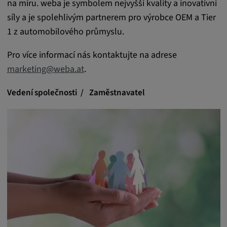
na míru. weba je symbolem nejvyšší kvality a inovativní
síly a je spolehlivým partnerem pro výrobce OEM a Tier
Statistiky
1 z automobilového průmyslu.
Statistiky Soubory cookie shromažďují
Pro více informací nás kontaktujte na adrese
anonymní informace o chování uživatelů.
marketing
@
weba.at
.
Tyto informace nám pomáhají lépe
porozumět chování uživatelů na našich
Vedení společnosti
Zaměstnavatel
webových stránkách.
_pk_id.*, _pk_ses.*
Název:
_pk_id.*, _pk_ses.*
Poskytovatel:
Google LLC
Účel: