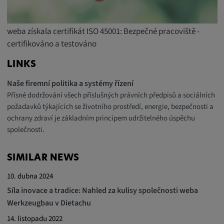
Tyto soubory cookie se používají k
zaznamenávání chování návštěvníků
webových stránek.
weba získala certifikát ISO 45001: Bezpečné pracoviště -
certifikováno a testováno
Trvání cookies:
13 měsíců
LINKS
Naše firemní politika a systémy řízení
Přísné dodržování všech příslušných právních předpisů a sociálních
požadavků týkajících se životního prostředí, energie, bezpečnosti a
ochrany zdraví je základním principem udržitelného úspěchu
společnosti.
SIMILAR NEWS
10. dubna 2024
Síla inovace a tradice: Nahled za kulisy společnosti weba
Werkzeugbau v Dietachu
14. listopadu 2022