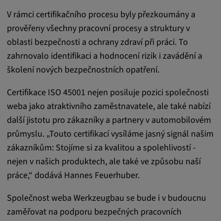
Tyto soubory cookie se používají k ukládání
V rámci certifikačního procesu byly přezkoumány a
preferencí uživatele a dalších informací
prověřeny všechny pracovní procesy a struktury v
Trvání cookies:
oblasti bezpečnosti a ochrany zdraví při práci. To
3 dny
zahrnovalo identifikaci a hodnocení rizik i zavádění a
školení nových bezpečnostních opatření.
Youtube
Certifikace ISO 45001 nejen posiluje pozici společnosti
Název:
weba jako atraktivního zaměstnavatele, ale také nabízí
VISITOR_INFO1_LIVE, YSC, CONSENT,
další jistotu pro zákazníky a partnery v automobilovém
yt.innertube::nextId, yt.innertube::requests,
průmyslu. „Touto certifikací vysíláme jasný signál našim
yt-remote-cast-installed, yt-remote-
zákazníkům: Stojíme si za kvalitou a spolehlivostí -
connected-devices, yt-remote-device-id, yt-
remote-fast-check-period, yt-remote-session-
nejen v našich produktech, ale také ve způsobu naší
app, yt-remote-session-name, IDE,
práce,“ dodává Hannes Feuerhuber.
LOGIN_INFO, PREF, LOGIN_INFO, PREF,
SEARCH_SAMESITE, OGPC, OTZ, NID,
Společnost weba Werkzeugbau se bude i v budoucnu
1P_JAR, DSID, APISID, HSID, SSID, SID,
zaměřovat na podporu bezpečných pracovních
SAPISID, SIDCC, yt-player-headers-